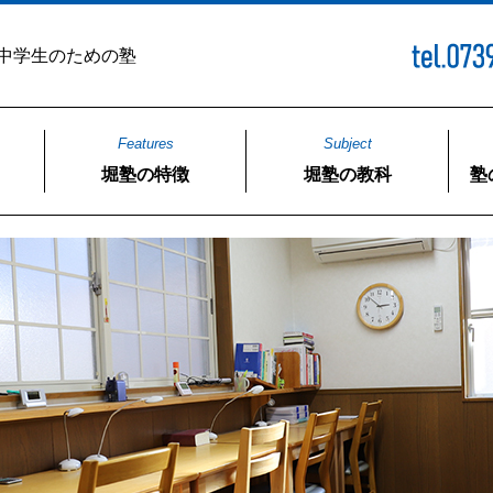
中学生のための塾
Features
Subject
堀塾の特徴
堀塾の教科
塾